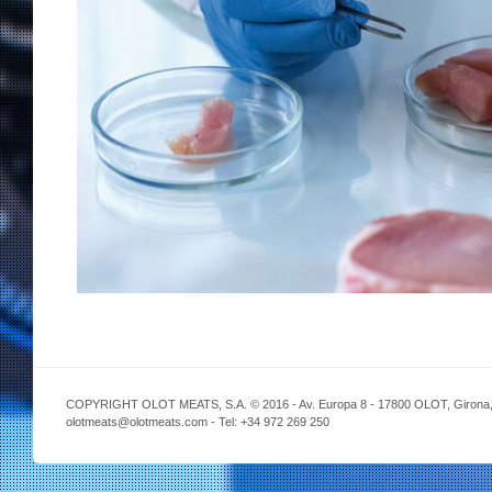
COPYRIGHT OLOT MEATS, S.A. © 2016 - Av. Europa 8 - 17800 OLOT, Girona,
olotmeats@olotmeats.com - Tel: +34 972 269 250