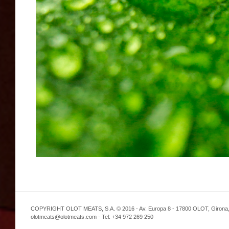
COPYRIGHT OLOT MEATS, S.A. © 2016 - Av. Europa 8 - 17800 OLOT, Girona,
olotmeats@olotmeats.com - Tel: +34 972 269 250