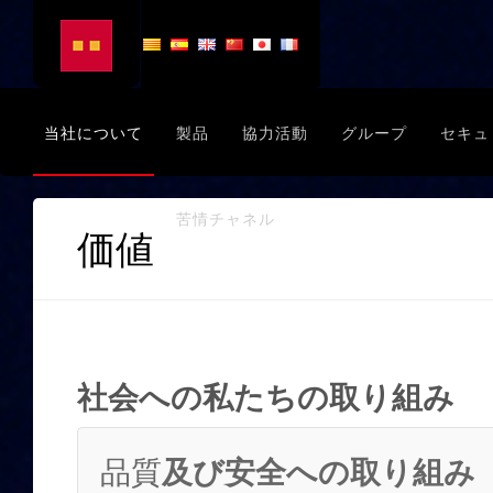
当社について
製品
協力活動
グループ
セキュ
苦情チャネル
価値
社会への私たちの取り組み
品質
及び安全への取り組み